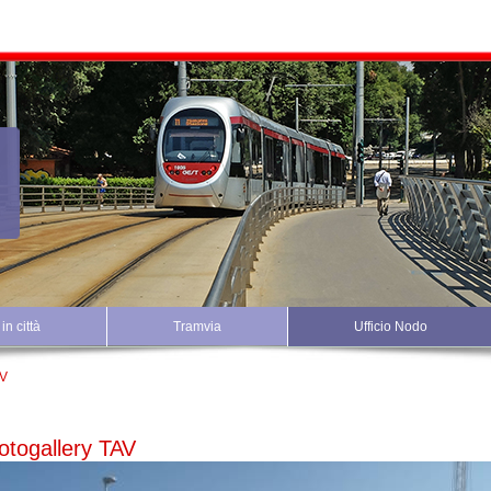
in città
Tramvia
Ufficio Nodo
V
otogallery TAV